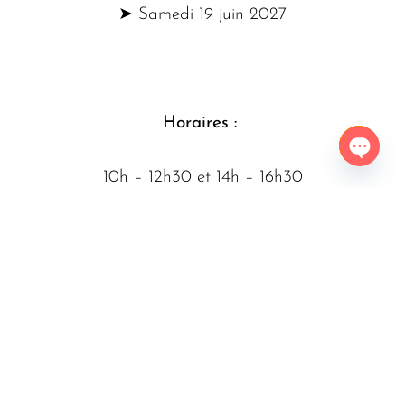
➤ Samedi 19 juin 2027
Horaires :
Open
10h – 12h30 et 14h – 16h30
chaty
Adresse :
5 Rue Louis Pasteur, 84000 Avignon
Accès voiture
: Parking gratuit des Italiens
puis navette gratuit